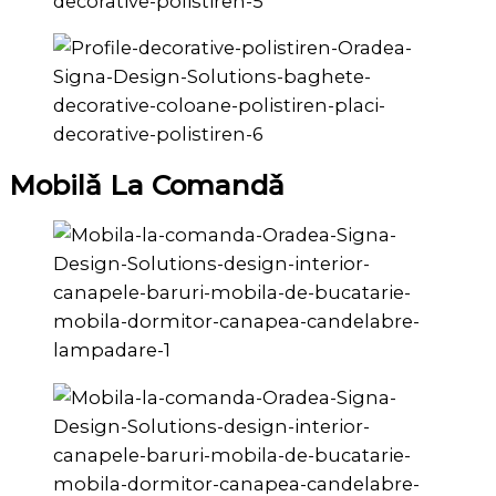
Mobilǎ La Comandǎ