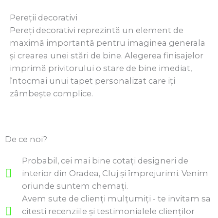
Pereții decorativi
Pereți decorativi reprezintă un element de
maximă importantă pentru imaginea generala
și crearea unei stări de bine. Alegerea finisajelor
imprimă privitorului o stare de bine imediat,
întocmai unui tapet personalizat care iți
zâmbește complice.
De ce noi?
Probabil, cei mai bine cotați designeri de
interior din Oradea, Cluj și împrejurimi. Venim
oriunde suntem chemați.
Avem sute de clienți mulțumiți - te invitam sa
citesti recenziile și testimonialele clienților