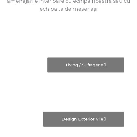
amenajările interioare cu echipa noastră sau cu
echipa ta de meseriași
Living / Sufragerie
Design Exterior Vile