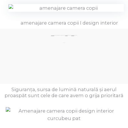
amenajare camera copii I design interior
Elimină
haosul!
Creează un spațiu sigur, personalizat, armonios, sănătos și
inteligent
care să stimuleze
creativitatea
copilului tău.
Sună acum:
Siguranța, sursa de lumină naturală și aerul
proaspăt sunt cele de care avem o grija prioritară