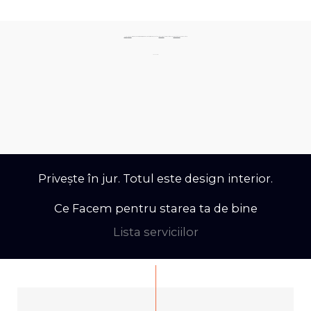
Elimină
haosul!
Creează un spațiu sigur, personalizat, armonios, sănătos și
inteligent
care să stimuleze
creativitatea
copilului tău.
Sună acum:
Privește în jur. Totul este design interior.
Ce Facem pentru starea ta de bine
Lista serviciilor