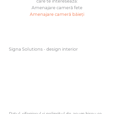
care te interesează:
Amenajare cameră fete
Amenajare cameră băieți
Signa Solutions - design interior
Patul, șifonierul și nelipsitul de-acum birou se