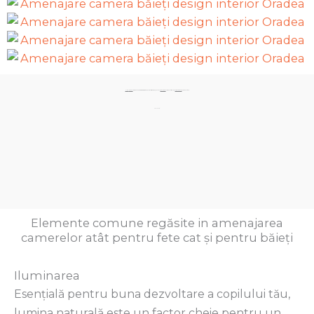
Elimină
haosul!
Creează un spațiu sigur, personalizat, armonios, sănătos și
inteligent
care să stimuleze
creativitatea
copilului tău.
Sună acum:
Elemente comune regăsite in amenajarea
camerelor atât pentru fete cat și pentru băieți
Iluminarea
Esențială pentru buna dezvoltare a copilului tău,
lumina naturală este un factor cheie pentru un