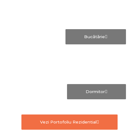
Bucǎtǎrie
Dormitor
Vezi Portofoliu Rezidential