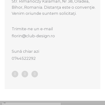
Str. Rimanoczy Kalaman, Nr 38, Oradea,
Bihor, Romania. Distanţa este o convenţie.
Venim oriunde suntem solicitaţi.
Trimite-ne un e-mail
florin@club-design.ro
Sunǎ chiar azi
0744522292
F
L
H
a
i
o
c
n
u
e
k
z
b
e
z
o
d
o
i
k
n
-
-
f
i