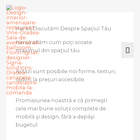
Skip
Mai
to
Me
content
Hai Sǎ Discutǎm Despre Spaţiul Tǎu
Hai sǎ aflǎm cum poţi scoate
maximul din spaţiul tǎu.
Astǎzi sunt posibile noi forme, texturi,
culori, la preţuri accesibile.
Promisiunea noastrǎ e cǎ primeşti
cele mai bune soluţii complete de
mobilǎ şi design, fǎrǎ a depǎşi
bugetul.